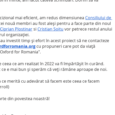
il în minte, am făcut câteva schimbări. Dorim să vă 
izional mai eficient, am redus dimensiunea 
Consiliului de 
 cei nouă membri au fost aleși pentru a face parte din noul 
Ciprian Plostinar
 si 
Cristian Soitu
 vor petrece restul anului 
rul organizației.
 au investit timp și efort în acest proiect să ne contacteze 
rdforromania.org
 cu propuneri care pot da viață 
"Oxford for Romania".
 ceea ce am realizat în 2022 va fi împărtășit în curând. 
t ce e mai bun și sperăm că veți rămâne aproape de noi.
a ce merită cu adevărat să facem este ceea ce facem 
rroll)
rte din povestea noastră!