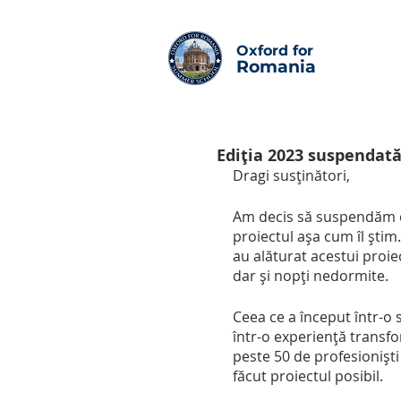
Oxford for
Romania
Ediția 2023 suspendat
Dragi susținători,
Am decis să suspendăm ed
proiectul așa cum îl știm
au alăturat acestui proie
dar și nopți nedormite.
Ceea ce a început într-o s
într-o experiență transfo
peste 50 de profesioniști
făcut proiectul posibil.