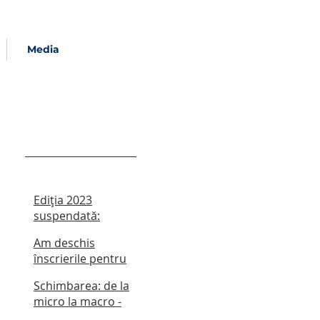
Media
Recent Posts
Ediția 2023
suspendată:
Școala de Vară
Am deschis
Oxford pentru
înscrierile pentru
Romania
școala de vară din
Schimbarea: de la
2022! Termen
micro la macro -
limită: 15 mai
șase întâlniri