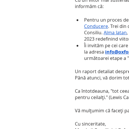
Cu un viitor mai sustenab
informăm că:
Pentru un proces dec
Conducere
. Trei din
Consiliu. 
Alma Iatan
, 
2023 redefinind viito
Îi invităm pe cei care
la adresa 
info@oxfo
următoarei etape a 
Un raport detaliat despre
Până atunci, vă dorim to
Ca întotdeauna, "tot cee
pentru ceilalți." (Lewis Ca
Vă mulțumim că faceți pa
Cu sinceritate,