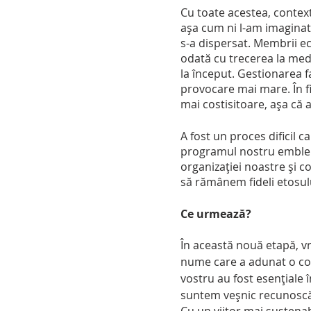
Cu toate acestea, context
așa cum ni l-am imaginat 
s-a dispersat. Membrii ec
odată cu trecerea la med
la început. Gestionarea fa
provocare mai mare. În fin
mai costisitoare, așa că 
A fost un proces dificil 
programul nostru emblem
organizației noastre și 
să rămânem fideli etosulu
Ce urmează?
În această nouă etapă, 
nume care a adunat o comu
vostru au fost esențiale î
suntem veșnic recunoscă