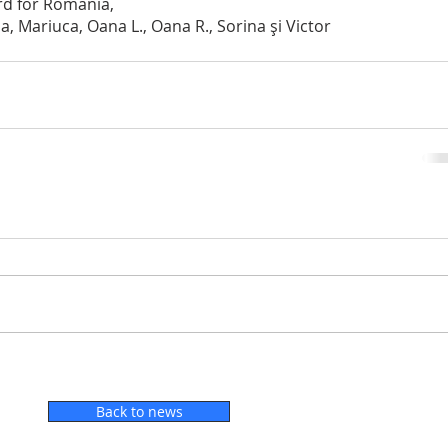
rd for Romania,
ia, Mariuca, Oana L., Oana R., Sorina și Victor
Back to news