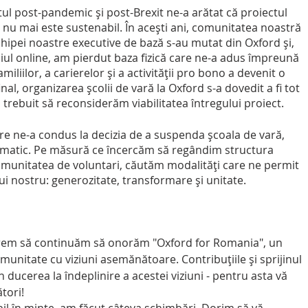
ul post-pandemic și post-Brexit ne-a arătat că proiectul 
nu mai este sustenabil. În acești ani, comunitatea noastră 
hipei noastre executive de bază s-au mutat din Oxford și, 
iul online, am pierdut baza fizică care ne-a adus împreună 
miliilor, a carierelor și a activității pro bono a devenit o 
al, organizarea școlii de vară la Oxford s-a dovedit a fi tot 
a trebuit să reconsiderăm viabilitatea întregului proiect.
care ne-a condus la decizia de a suspenda școala de vară, 
atic. Pe măsură ce încercăm să regândim structura 
comunitatea de voluntari, căutăm modalități care ne permit 
i nostru: generozitate, transformare și unitate.
vrem să continuăm să onorăm "Oxford for Romania", un 
nitate cu viziuni asemănătoare. Contribuțiile și sprijinul 
n ducerea la îndeplinire a acestei viziuni - pentru asta vă 
tori!