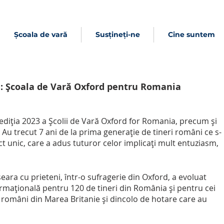
Școala de vară
Susțineți-ne
Cine suntem
ă: Școala de Vară Oxford pentru Romania
iția 2023 a Școlii de Vară Oxford for Romania, precum și 
. Au trecut 7 ani de la prima generație de tineri români ce s-
ct unic, care a adus tuturor celor implicați mult entuziasm, 
eara cu prieteni, într-o sufragerie din Oxford, a evoluat 
rmațională pentru 120 de tineri din România și pentru cei 
 români din Marea Britanie și dincolo de hotare care au 