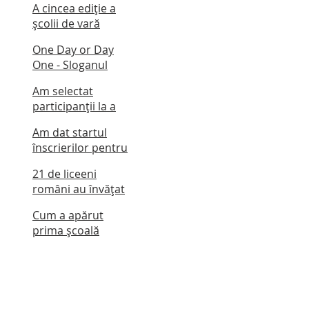
A cincea ediție a
online pentru
școlii de vară
liceeni cu invitații
amânată
OFR
One Day or Day
One - Sloganul
generaţiei de
Am selectat
absolvenți Oxford
participanții la a
for Romania
patra ediție a școlii
Summer School
Am dat startul
de vară
2019
înscrierilor pentru
ediția IV - termen
21 de liceeni
limită: 19 aprilie
români au învățat
2019
pentru o
Cum a apărut
săptămână la
prima școală
Oxford
gratuită pentru
elevi români la
Oxford